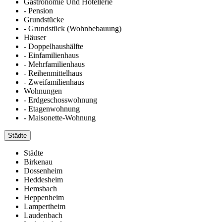
Gastronomie Und Hotellerie
- Pension
Grundstücke
- Grundstück (Wohnbebauung)
Häuser
- Doppelhaushälfte
- Einfamilienhaus
- Mehrfamilienhaus
- Reihenmittelhaus
- Zweifamilienhaus
Wohnungen
- Erdgeschosswohnung
- Etagenwohnung
- Maisonette-Wohnung
Städte
Städte
Birkenau
Dossenheim
Heddesheim
Hemsbach
Heppenheim
Lampertheim
Laudenbach