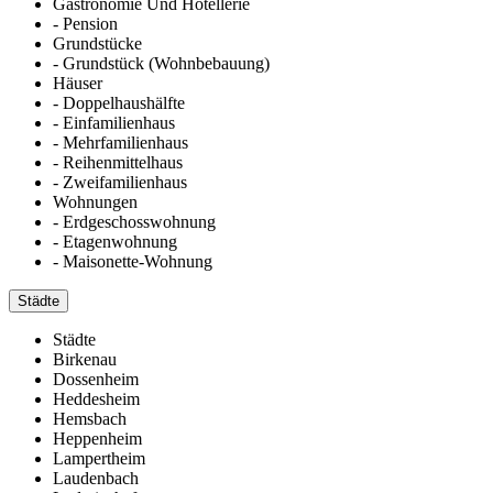
Gastronomie Und Hotellerie
- Pension
Grundstücke
- Grundstück (Wohnbebauung)
Häuser
- Doppelhaushälfte
- Einfamilienhaus
- Mehrfamilienhaus
- Reihenmittelhaus
- Zweifamilienhaus
Wohnungen
- Erdgeschosswohnung
- Etagenwohnung
- Maisonette-Wohnung
Städte
Städte
Birkenau
Dossenheim
Heddesheim
Hemsbach
Heppenheim
Lampertheim
Laudenbach