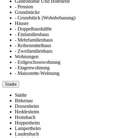
Gastronomie Und Hotellerie
- Pension
Grundstücke
- Grundstück (Wohnbebauung)
Häuser
- Doppelhaushälfte
- Einfamilienhaus
- Mehrfamilienhaus
- Reihenmittelhaus
- Zweifamilienhaus
Wohnungen
- Erdgeschosswohnung
- Etagenwohnung
- Maisonette-Wohnung
Städte
Städte
Birkenau
Dossenheim
Heddesheim
Hemsbach
Heppenheim
Lampertheim
Laudenbach