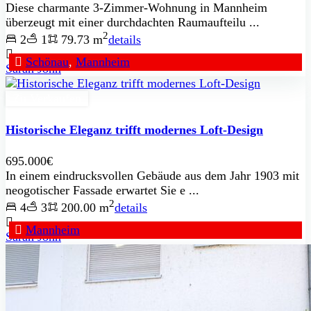
Diese charmante 3-Zimmer-Wohnung in Mannheim
überzeugt mit einer durchdachten Raumaufteilu ...
2
2
1
79.73 m
details
Schönau
,
Mannheim
Sarah John
Zu Verkaufen
Historische Eleganz trifft modernes Loft-Design
695.000€
In einem eindrucksvollen Gebäude aus dem Jahr 1903 mit
neogotischer Fassade erwartet Sie e ...
2
4
3
200.00 m
details
Mannheim
Sarah John