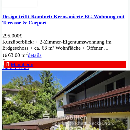
Zu Verkaufen
Design trifft Komfort: Kernsanierte EG-Wohnung mit
Terrasse & Carport
295.000€
Kurzüberblick: + 2-Zimmer-Eigentumswohnung im
Erdgeschoss + ca. 63 m² Wohnfläche + Offener ...
2
63.00 m
details
Mannheim
Daniel Wolk