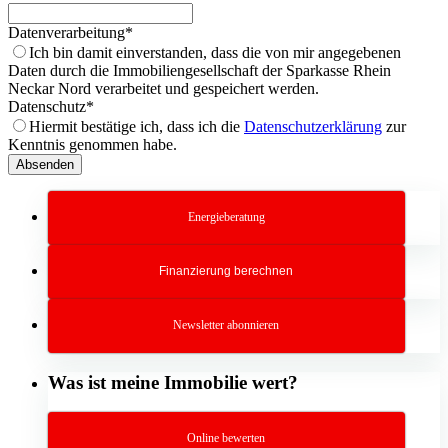
Datenverarbeitung
*
Ich bin damit einverstanden, dass die von mir angegebenen
Daten durch die Immobiliengesellschaft der Sparkasse Rhein
Neckar Nord verarbeitet und gespeichert werden.
Datenschutz
*
Hiermit bestätige ich, dass ich die
Datenschutzerklärung
zur
Kenntnis genommen habe.
Company
Absenden
Name
*
Energieberatung
Finanzierung berechnen
Newsletter abonnieren
Was ist meine Immobilie wert?
Online bewerten