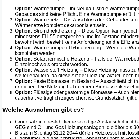
Option:
Wärmepumpe – Im Neubau ist die Wärmepumpe be
Gebäudes sind keine Pflicht. Eine Wärmepumpe erfüllt 
Option:
Wärmenetz – Der Anschluss des Gebäudes an ei
Wärmenetze komplett dekarbonisiert sein.
Option:
Stromdirektheizung – Diese Option kann jedoc
mindestens EH 55 entsprechen und im Bestand mindes
bewohnt wird, besteht keine Anforderung an die Effizie
Option:
Wärmepumpen-Hybridheizung – Wenn die Wärmepum
kombiniert werden.
Option:
Solarthermische Heizung – Falls der Wärmebed
Einzelnachweis erbracht werden.
Option:
Wasserstoff Heizung – Diese Heizung muss zu 65 
weiter erläutern, da diese Art der Heizung aktuell noch nic
Option:
Feste Biomasse im Bestand – Ausschließlich i
erreichen. Die Nutzung hat in einem Biomassenkessel o
Option:
Flüssige oder gasförmige Biomasse – Auch hier 
dauerhaft vertraglich zugesichert ist. Grundsätzlich gi
Welche Ausnahmen gibt es?
Grundsätzlich besteht keine sofortige Austauschpflicht
GEG sind Öl- und Gas Heizungsanlagen, die älter als 3
Bis zum Stichtag 31.12.2044 dürfen Heizkessel mit fossi
Eigentümer, die das achtzigste Lebensjahr bereits voll