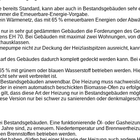
reits Standard, kann aber auch in Bestandsgebäuden sehr ef
immer die Erneuerbare-Energie-Vorgabe.
n Wärmenetz, das mit 65 % erneuerbaren Energien oder Abwärm
h nur in sehr gut gedämmten Gebäuden die Forderungen des Ge
tens EH 70. Bei Gebäuden mit maximal zwei Wohnungen, von 
nzhausklassen.
pe nicht zur Deckung der Heizlastspitzen ausreicht, kann si
arf des Gebäudes dadurch komplett gedeckt werden kann. Bei
% mit grünem oder blauen Wasserstoff betrieben werden. Hier ge
ht sehr weit verbreitet ist.
n Bestandsgebäuden anwendbar. Die Heizung muss nachweislic
der in einem automatisch beschickten Biomasse-Ofen zu erfolg
gilt, dass diese Art der Heizung nur in Bestandsgebäuden mögl
lt diese Version nur bei schwer zu sanierenden oder denkmalges
 bei Bestandsgebäuden. Eine funktionierende Öl- oder Gasheizu
0 Jahre sind, zu erneuern. Niedertemperatur und Brennwerthe
len Brennstoffen betrieben werden.
endet haben, dürfen bei einer Havarie der Heizung auch andere 