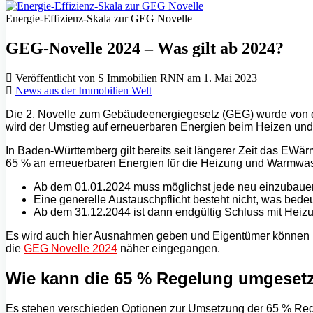
Energie-Effizienz-Skala zur GEG Novelle
GEG-Novelle 2024 – Was gilt ab 2024?
Veröffentlicht von S Immobilien RNN am 1. Mai 2023
News aus der Immobilien Welt
Die 2. Novelle zum Gebäudeenergiegesetz (GEG) wurde von d
wird der Umstieg auf erneuerbaren Energien beim Heizen und
In Baden-Württemberg gilt bereits seit längerer Zeit das EW
65 % an erneuerbaren Energien für die Heizung und Warmwass
Ab dem 01.01.2024 muss möglichst jede neu einzubaue
Eine generelle Austauschpflicht besteht nicht, was bed
Ab dem 31.12.2044 ist dann endgültig Schluss mit Heizun
Es wird auch hier Ausnahmen geben und Eigentümer können bei
die
GEG Novelle 2024
näher eingegangen.
Wie kann die 65 % Regelung umgeset
Es stehen verschieden Optionen zur Umsetzung der 65 % Reg