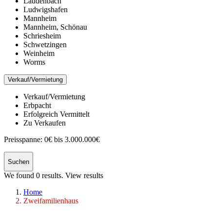
Laudenbach
Ludwigshafen
Mannheim
Mannheim, Schönau
Schriesheim
Schwetzingen
Weinheim
Worms
Verkauf/Vermietung
Verkauf/Vermietung
Erbpacht
Erfolgreich Vermittelt
Zu Verkaufen
Preisspanne:
0€ bis 3.000.000€
Suchen
We found
0
results.
View results
Home
Zweifamilienhaus