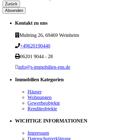
Zurück
Absenden
Email
Address
*
Kontakt zu uns
Multring 26, 69469 Weinheim
+49620190440
06201 9044 - 28
info@s-immobilien-rnn.de
Immobilien Kategorien
Häuser
Wohnungen
Gewerbeobjekte
Renditeobjekte
WICHTIGE INFORMATIONEN
Impressum
Datenschutzerklärung