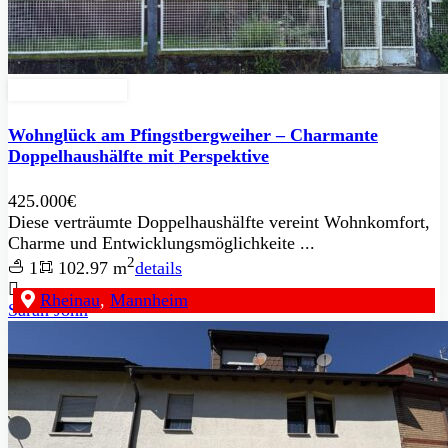
Zu Verkaufen
Wohnglück am Pfingstbergweiher – Charmante
Doppelhaushälfte mit Perspektive
425.000€
Diese verträumte Doppelhaushälfte vereint Wohnkomfort,
Charme und Entwicklungsmöglichkeite ...
2
1
102.97 m
details
Rheinau
,
Mannheim
Sarah John