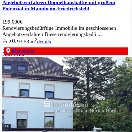
Angebotsverfahren Doppelhaushälfte mit großem
Potenzial in Mannheim-Friedrichsfeld
199.000€
Renovierungsbedürftige Immobilie im geschlossenen
Angebotsverfahren Diese renovierungsbedü ...
2
2
93.53 m
details
Mannheim
Nico John