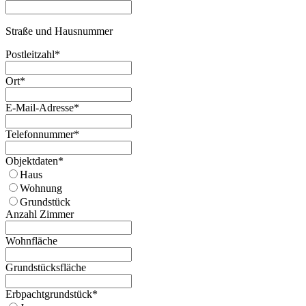
Straße und Hausnummer
Postleitzahl
*
Ort
*
Phone
E-Mail-Adresse
*
Number
*
Telefonnummer
*
Objektdaten
*
Haus
Wohnung
Grundstück
Anzahl Zimmer
Wohnfläche
Grundstücksfläche
Erbpachtgrundstück
*