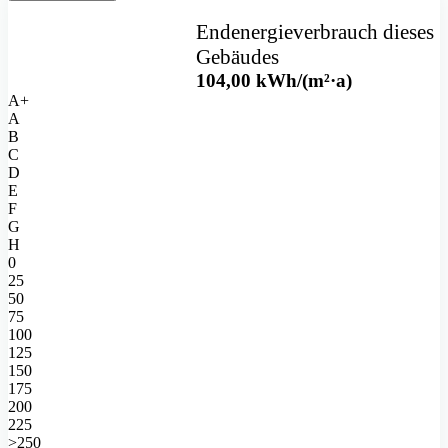
Endenergieverbrauch
dieses
Gebäudes
104,00
kWh/(m²·a)
A+
A
B
C
D
E
F
G
H
0
25
50
75
100
125
150
175
200
225
>250