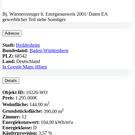
Bj. Wärmeerzeuger lt. Energieausweis 2001/ Daten EA
gewerblicher Teil siehe Sonstiges
Adresse
Stadt:
Heddesheim
Bundesland:
Baden-Württemberg
PLZ:
68542
Land:
Deutschland
In Google Maps öffnen
Details
Objekt ID:
10226-WO
Preis:
1.295.000€
2
Wohnfläche:
144,00 m
2
Grundstücksfläche:
390,00 m
Zimmer:
12
Energiekennwert:
104,00 kWh/m²a
Energieklasse:
D
Käuferprovision:
3,57 %