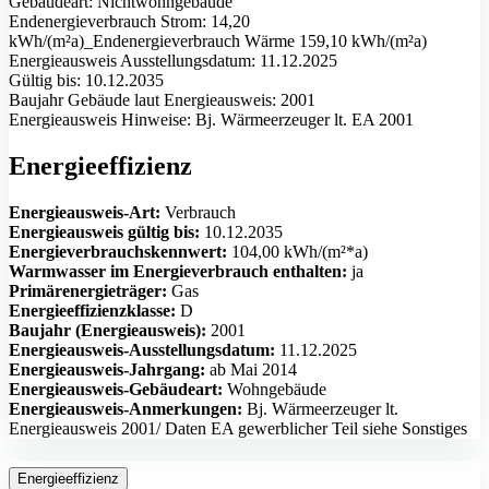
Gebäudeart: Nichtwohngebäude
Endenergieverbrauch Strom: 14,20
kWh/(m²a)_Endenergieverbrauch Wärme 159,10 kWh/(m²a)
Energieausweis Ausstellungsdatum: 11.12.2025
Gültig bis: 10.12.2035
Baujahr Gebäude laut Energieausweis: 2001
Energieausweis Hinweise: Bj. Wärmeerzeuger lt. EA 2001
Energieeffizienz
Energieausweis-Art:
Verbrauch
Energieausweis gültig bis:
10.12.2035
Energieverbrauchskennwert:
104,00 kWh/(m²*a)
Warmwasser im Energieverbrauch enthalten:
ja
Primärenergieträger:
Gas
Energieeffizienzklasse:
D
Baujahr (Energieausweis):
2001
Energieausweis-Ausstellungsdatum:
11.12.2025
Energieausweis-Jahrgang:
ab Mai 2014
Energieausweis-Gebäudeart:
Wohngebäude
Energieausweis-Anmerkungen:
Bj. Wärmeerzeuger lt.
Energieausweis 2001/ Daten EA gewerblicher Teil siehe Sonstiges
Energieeffizienz