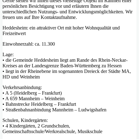
Gerne stellen wir Ihnen dieses vielseitige Objekt im Rahmen einer
persönlichen Besichtigung vor und erläutern Ihnen die
unterschiedlichen Nutzungs- und Entwicklungsmöglichkeiten. Wir
freuen uns auf Ihre Kontaktaufnahme.
Heddesheim: ein attraktiver Ort mit hoher Wohnqualität und
Freizeitwert
Einwohnerzahl: ca. 11.300
Lage:
• die Gemeinde Heddesheim liegt am Rande des Rhein-Neckar-
Kreises an der Landesgrenze Baden-Württemberg zu Hessen
• liegt in der Rheinebene im sogenannten Dreieck der Städte MA,
HD und Weinheim
Verkehrsanbindung:
• A 5 (Heidelberg – Frankfurt)
• A 659 Mannheim – Weinheim
• Bahnstrecke Heidelberg – Frankfurt
• Straßenbahnanbindung Mannheim – Ludwigshafen
Schulen, Kindergärten:
• 4 Kindergärten, 2 Grundschulen,
Gemeinschaftsschule/Werkrealschule, Musikschule