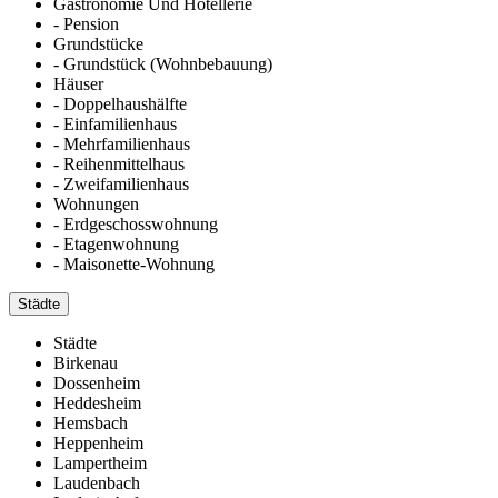
Gastronomie Und Hotellerie
- Pension
Grundstücke
- Grundstück (Wohnbebauung)
Häuser
- Doppelhaushälfte
- Einfamilienhaus
- Mehrfamilienhaus
- Reihenmittelhaus
- Zweifamilienhaus
Wohnungen
- Erdgeschosswohnung
- Etagenwohnung
- Maisonette-Wohnung
Städte
Städte
Birkenau
Dossenheim
Heddesheim
Hemsbach
Heppenheim
Lampertheim
Laudenbach