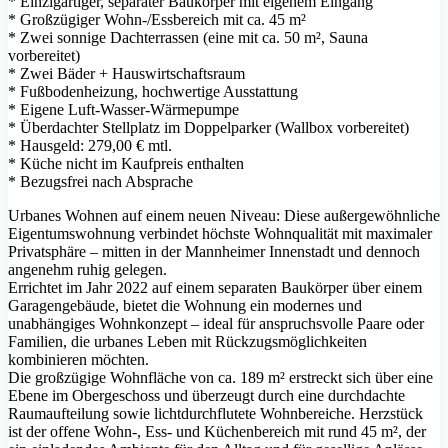
* Einzigartiger, separater Baukörper mit eigenem Eingang
* Großzügiger Wohn-/Essbereich mit ca. 45 m²
* Zwei sonnige Dachterrassen (eine mit ca. 50 m², Sauna
vorbereitet)
* Zwei Bäder + Hauswirtschaftsraum
* Fußbodenheizung, hochwertige Ausstattung
* Eigene Luft-Wasser-Wärmepumpe
* Überdachter Stellplatz im Doppelparker (Wallbox vorbereitet)
* Hausgeld: 279,00 € mtl.
* Küche nicht im Kaufpreis enthalten
* Bezugsfrei nach Absprache
Urbanes Wohnen auf einem neuen Niveau: Diese außergewöhnliche
Eigentumswohnung verbindet höchste Wohnqualität mit maximaler
Privatsphäre – mitten in der Mannheimer Innenstadt und dennoch
angenehm ruhig gelegen.
Errichtet im Jahr 2022 auf einem separaten Baukörper über einem
Garagengebäude, bietet die Wohnung ein modernes und
unabhängiges Wohnkonzept – ideal für anspruchsvolle Paare oder
Familien, die urbanes Leben mit Rückzugsmöglichkeiten
kombinieren möchten.
Die großzügige Wohnfläche von ca. 189 m² erstreckt sich über eine
Ebene im Obergeschoss und überzeugt durch eine durchdachte
Raumaufteilung sowie lichtdurchflutete Wohnbereiche. Herzstück
ist der offene Wohn-, Ess- und Küchenbereich mit rund 45 m², der