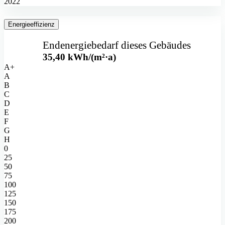
2022
Energieeffizienz
Endenergiebedarf
dieses Gebäudes
35,40
kWh/(m²·a)
A+
A
B
C
D
E
F
G
H
0
25
50
75
100
125
150
175
200