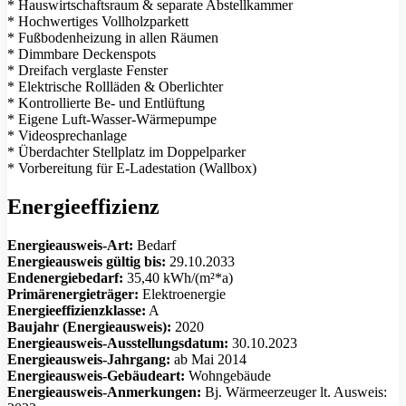
* Hauswirtschaftsraum & separate Abstellkammer
* Hochwertiges Vollholzparkett
* Fußbodenheizung in allen Räumen
* Dimmbare Deckenspots
* Dreifach verglaste Fenster
* Elektrische Rollläden & Oberlichter
* Kontrollierte Be- und Entlüftung
* Eigene Luft-Wasser-Wärmepumpe
* Videosprechanlage
* Überdachter Stellplatz im Doppelparker
* Vorbereitung für E-Ladestation (Wallbox)
Energieeffizienz
Energieausweis-Art:
Bedarf
Energieausweis gültig bis:
29.10.2033
Endenergiebedarf:
35,40 kWh/(m²*a)
Primärenergieträger:
Elektroenergie
Energieeffizienzklasse:
A
Baujahr (Energieausweis):
2020
Energieausweis-Ausstellungsdatum:
30.10.2023
Energieausweis-Jahrgang:
ab Mai 2014
Energieausweis-Gebäudeart:
Wohngebäude
Energieausweis-Anmerkungen:
Bj. Wärmeerzeuger lt. Ausweis: