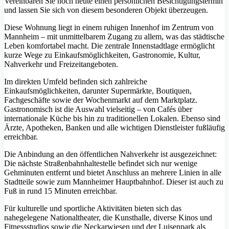
Vereinbaren Sie noch heute einen persönlichen Besichtigungstermin
und lassen Sie sich von diesem besonderen Objekt überzeugen.
Diese Wohnung liegt in einem ruhigen Innenhof im Zentrum von
Mannheim – mit unmittelbarem Zugang zu allem, was das städtische
Leben komfortabel macht. Die zentrale Innenstadtlage ermöglicht
kurze Wege zu Einkaufsmöglichkeiten, Gastronomie, Kultur,
Nahverkehr und Freizeitangeboten.
Im direkten Umfeld befinden sich zahlreiche
Einkaufsmöglichkeiten, darunter Supermärkte, Boutiquen,
Fachgeschäfte sowie der Wochenmarkt auf dem Marktplatz.
Gastronomisch ist die Auswahl vielseitig – von Cafés über
internationale Küche bis hin zu traditionellen Lokalen. Ebenso sind
Ärzte, Apotheken, Banken und alle wichtigen Dienstleister fußläufig
erreichbar.
Die Anbindung an den öffentlichen Nahverkehr ist ausgezeichnet:
Die nächste Straßenbahnhaltestelle befindet sich nur wenige
Gehminuten entfernt und bietet Anschluss an mehrere Linien in alle
Stadtteile sowie zum Mannheimer Hauptbahnhof. Dieser ist auch zu
Fuß in rund 15 Minuten erreichbar.
Für kulturelle und sportliche Aktivitäten bieten sich das
nahegelegene Nationaltheater, die Kunsthalle, diverse Kinos und
Fitnessstudios sowie die Neckarwiesen und der Luisenpark als