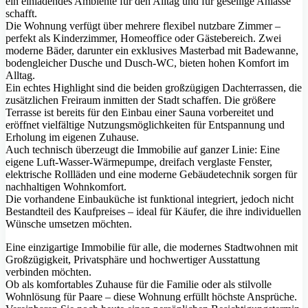
ein einladendes Ambiente für den Alltag und für gesellige Anlässe
schafft.
Die Wohnung verfügt über mehrere flexibel nutzbare Zimmer –
perfekt als Kinderzimmer, Homeoffice oder Gästebereich. Zwei
moderne Bäder, darunter ein exklusives Masterbad mit Badewanne,
bodengleicher Dusche und Dusch-WC, bieten hohen Komfort im
Alltag.
Ein echtes Highlight sind die beiden großzügigen Dachterrassen, die
zusätzlichen Freiraum inmitten der Stadt schaffen. Die größere
Terrasse ist bereits für den Einbau einer Sauna vorbereitet und
eröffnet vielfältige Nutzungsmöglichkeiten für Entspannung und
Erholung im eigenen Zuhause.
Auch technisch überzeugt die Immobilie auf ganzer Linie: Eine
eigene Luft-Wasser-Wärmepumpe, dreifach verglaste Fenster,
elektrische Rollläden und eine moderne Gebäudetechnik sorgen für
nachhaltigen Wohnkomfort.
Die vorhandene Einbauküche ist funktional integriert, jedoch nicht
Bestandteil des Kaufpreises – ideal für Käufer, die ihre individuellen
Wünsche umsetzen möchten.
Eine einzigartige Immobilie für alle, die modernes Stadtwohnen mit
Großzügigkeit, Privatsphäre und hochwertiger Ausstattung
verbinden möchten.
Ob als komfortables Zuhause für die Familie oder als stilvolle
Wohnlösung für Paare – diese Wohnung erfüllt höchste Ansprüche.