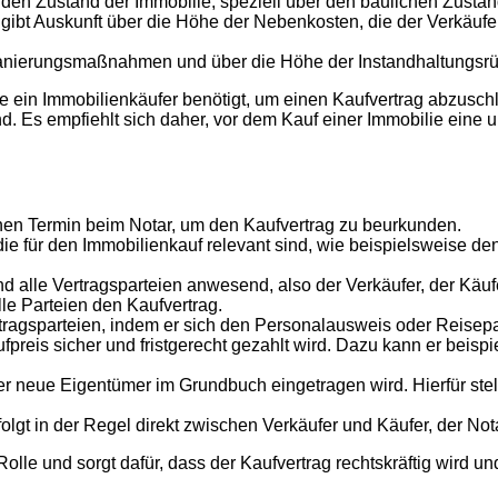
r den Zustand der Immobilie, speziell über den baulichen Zust
 Auskunft über die Höhe der Nebenkosten, die der Verkäufer 
nierungsmaßnahmen und über die Höhe der Instandhaltungsrü
 ein Immobilienkäufer benötigt, um einen Kaufvertrag abzuschl
. Es empfiehlt sich daher, vor dem Kauf einer Immobilie eine
inen Termin beim Notar, um den Kaufvertrag zu beurkunden.
 die für den Immobilienkauf relevant sind, wie beispielsweise
alle Vertragsparteien anwesend, also der Verkäufer, der Käufer 
le Parteien den Kaufvertrag.
 Vertragsparteien, indem er sich den Personalausweis oder Reisep
fpreis sicher und fristgerecht gezahlt wird. Dazu kann er beisp
er neue Eigentümer im Grundbuch eingetragen wird. Hierfür stel
t in der Regel direkt zwischen Verkäufer und Käufer, der Notar i
lle und sorgt dafür, dass der Kaufvertrag rechtskräftig wird u