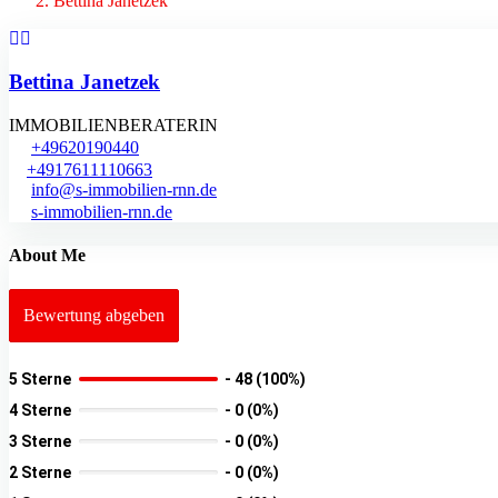
Bettina Janetzek
Bettina Janetzek
IMMOBILIENBERATERIN
+49620190440
+4917611110663
info@s-immobilien-rnn.de
s-immobilien-rnn.de
About Me
Bewertung abgeben
5 Sterne
-
48 (100%)
4 Sterne
-
0 (0%)
3 Sterne
-
0 (0%)
2 Sterne
-
0 (0%)