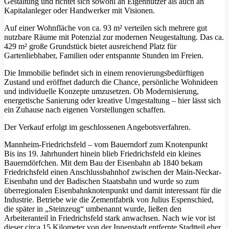
Gestaltung und richtet sich sowohl an Eigennutzer als auch an
Kapitalanleger oder Handwerker mit Visionen.
Auf einer Wohnfläche von ca. 93 m² verteilen sich mehrere gut
nutzbare Räume mit Potenzial zur modernen Neugestaltung. Das ca.
429 m² große Grundstück bietet ausreichend Platz für
Gartenliebhaber, Familien oder entspannte Stunden im Freien.
Die Immobilie befindet sich in einem renovierungsbedürftigen
Zustand und eröffnet dadurch die Chance, persönliche Wohnideen
und individuelle Konzepte umzusetzen. Ob Modernisierung,
energetische Sanierung oder kreative Umgestaltung – hier lässt sich
ein Zuhause nach eigenen Vorstellungen schaffen.
Der Verkauf erfolgt im geschlossenen Angebotsverfahren.
Mannheim-Friedrichsfeld – vom Bauerndorf zum Knotenpunkt
Bis ins 19. Jahrhundert hinein blieb Friedrichsfeld ein kleines
Bauerndörfchen. Mit dem Bau der Eisenbahn ab 1840 bekam
Friedrichsfeld einen Anschlussbahnhof zwischen der Main-Neckar-
Eisenbahn und der Badischen Staatsbahn und wurde so zum
überregionalen Eisenbahnknotenpunkt und damit interessant für die
Industrie. Betriebe wie die Zementfabrik von Julius Espenschied,
die später in „Steinzeug“ umbenannt wurde, ließen den
Arbeiteranteil in Friedrichsfeld stark anwachsen. Nach wie vor ist
dieser circa 15 Kilometer von der Innenstadt entfernte Stadtteil eher