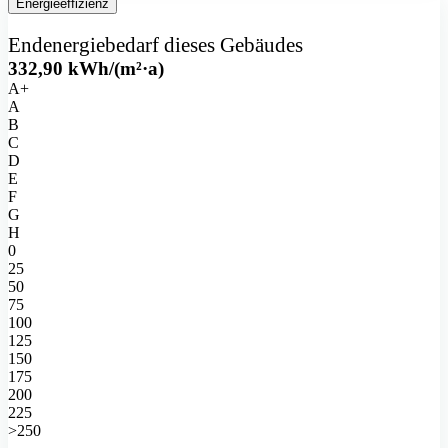
Energieeffizienz
Endenergiebedarf
dieses Gebäudes
332,90
kWh/(m²·a)
A+
A
B
C
D
E
F
G
H
0
25
50
75
100
125
150
175
200
225
>250