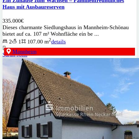
Ein Zuhause zum Wachsen – Familienfreundliches
Haus mit Ausbaureserven
335.000€
Dieses charmante Siedlungshaus in Mannheim-Schönau
bietet auf ca. 107 m² Wohnfläche ein be ...
2
2
1
107.00 m
details
Mannheim
Sarah John