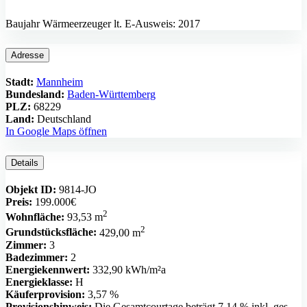
Baujahr Wärmeerzeuger lt. E-Ausweis: 2017
Adresse
Stadt:
Mannheim
Bundesland:
Baden-Württemberg
PLZ:
68229
Land:
Deutschland
In Google Maps öffnen
Details
Objekt ID:
9814-JO
Preis:
199.000€
2
Wohnfläche:
93,53 m
2
Grundstücksfläche:
429,00 m
Zimmer:
3
Badezimmer:
2
Energiekennwert:
332,90 kWh/m²a
Energieklasse:
H
Käuferprovision:
3,57 %
Provisionshinweis:
Die Gesamtcourtage beträgt 7,14 % inkl. ges.