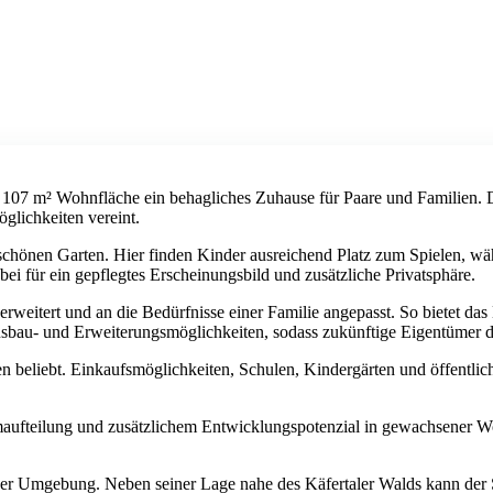
107 m² Wohnfläche ein behagliches Zuhause für Paare und Familien. Di
glichkeiten vereint.
chönen Garten. Hier finden Kinder ausreichend Platz zum Spielen, wäh
ei für ein gepflegtes Erscheinungsbild und zusätzliche Privatsphäre.
weitert und an die Bedürfnisse einer Familie angepasst. So bietet d
sbau- und Erweiterungsmöglichkeiten, sodass zukünftige Eigentümer d
beliebt. Einkaufsmöglichkeiten, Schulen, Kindergärten und öffentlich
aumaufteilung und zusätzlichem Entwicklungspotenzial in gewachsener 
r Umgebung. Neben seiner Lage nahe des Käfertaler Walds kann der S