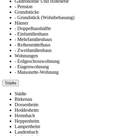
Gastronomie Und Hotellerie
- Pension
Grundstücke
- Grundstück (Wohnbebauung)
Häuser
- Doppelhaushälfte
- Einfamilienhaus
- Mehrfamilienhaus
- Reihenmittelhaus
- Zweifamilienhaus
Wohnungen
- Erdgeschosswohnung
- Etagenwohnung
- Maisonette-Wohnung
Städte
Städte
Birkenau
Dossenheim
Heddesheim
Hemsbach
Heppenheim
Lampertheim
Laudenbach