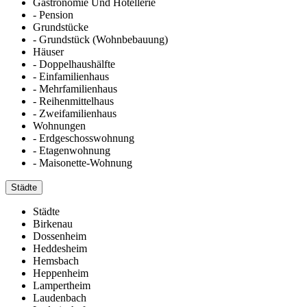
Gastronomie Und Hotellerie
- Pension
Grundstücke
- Grundstück (Wohnbebauung)
Häuser
- Doppelhaushälfte
- Einfamilienhaus
- Mehrfamilienhaus
- Reihenmittelhaus
- Zweifamilienhaus
Wohnungen
- Erdgeschosswohnung
- Etagenwohnung
- Maisonette-Wohnung
Städte
Städte
Birkenau
Dossenheim
Heddesheim
Hemsbach
Heppenheim
Lampertheim
Laudenbach