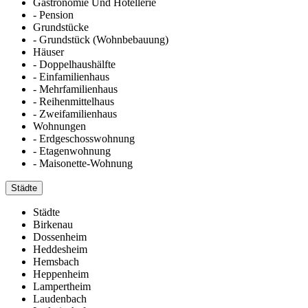
Gastronomie Und Hotellerie
- Pension
Grundstücke
- Grundstück (Wohnbebauung)
Häuser
- Doppelhaushälfte
- Einfamilienhaus
- Mehrfamilienhaus
- Reihenmittelhaus
- Zweifamilienhaus
Wohnungen
- Erdgeschosswohnung
- Etagenwohnung
- Maisonette-Wohnung
Städte
Städte
Birkenau
Dossenheim
Heddesheim
Hemsbach
Heppenheim
Lampertheim
Laudenbach