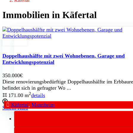
Käfertal
Immobilien in Käfertal
Erbpacht
Doppelhaushälfte mit zwei Wohnebenen, Garage und
Entwicklungspotenzial
350.000€
Diese renovierungsbedürftige Doppelhaushälfte im Erbbaure
befindet sich in gefragter Wo ...
2
171.00 m
details
Käfertal
,
Mannheim
Sinem Kara