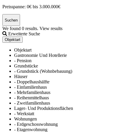
Preisspanne:
0€ bis 3.000.000€
Suchen
We found
0
results.
View results
Erweiterte Suche
Objektart
Objektart
Gastronomie Und Hotellerie
- Pension
Grundstücke
- Grundstück (Wohnbebauung)
Häuser
- Doppelhaushälfte
- Einfamilienhaus
- Mehrfamilienhaus
- Reihenmittelhaus
- Zweifamilienhaus
Lager- Und Produktionsflächen
- Werkstatt
Wohnungen
- Erdgeschosswohnung
- Etagenwohnung