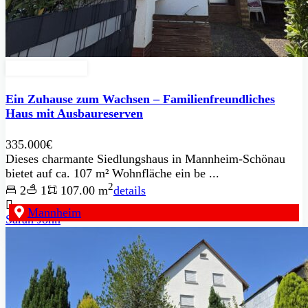
Zu Verkaufen
Ein Zuhause zum Wachsen – Familienfreundliches
Haus mit Ausbaureserven
335.000€
Dieses charmante Siedlungshaus in Mannheim-Schönau
bietet auf ca. 107 m² Wohnfläche ein be ...
2
2
1
107.00 m
details
Mannheim
Sarah John